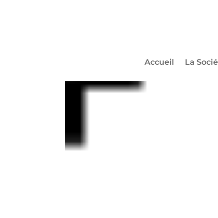
photographer-icon-01
par
Michael Encinas
|
Nov 15, 2023
|
0 comme
Accueil
La Socié