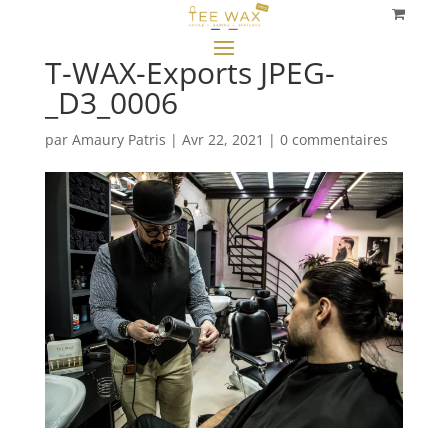
T-WAX-Exports JPEG-
_D3_0006
par
Amaury Patris
|
Avr 22, 2021
|
0 commentaires