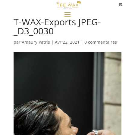
T-WAX-Exports JPEG-
_D3_0030
par
Amaury Patris
|
Avr 22, 2021
|
0 commentaires