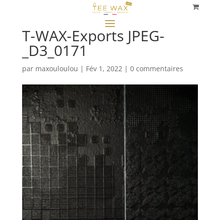
T-WAX-Exports JPEG-
_D3_0171
par
maxouloulou
|
Fév 1, 2022
|
0 commentaires